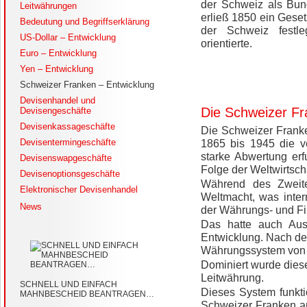
der Schweiz als Bun
Leitwährungen
erließ 1850 ein Gese
Bedeutung und Begriffserklärung
der Schweiz festl
US-Dollar – Entwicklung
orientierte.
Euro – Entwicklung
Yen – Entwicklung
Schweizer Franken – Entwicklung
Devisenhandel und
Die Schweizer Fr
Devisengeschäfte
Devisenkassageschäfte
Die Schweizer Frank
Devisentermingeschäfte
1865 bis 1945 die v
starke Abwertung erf
Devisenswapgeschäfte
Folge der Weltwirtsc
Devisenoptionsgeschäfte
Während des Zweite
Elektronischer Devisenhandel
Weltmacht, was inter
News
der Währungs- und Fin
Das hatte auch Aus
Entwicklung. Nach de
Währungssystem von 
Dominiert wurde diese
Leitwährung.
SCHNELL UND EINFACH
Dieses System funkti
MAHNBESCHEID BEANTRAGEN…
Schweizer Franken an