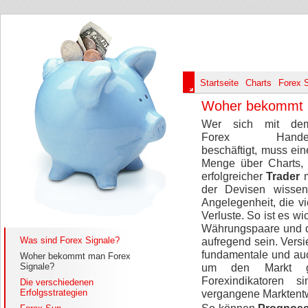
Startseite
Charts
Forex 
Woher bekommt m
Wer sich mit de
Forex Hande
beschäftigt, muss ein
Menge über Charts, 
erfolgreicher
Trader
der Devisen wissen
Angelegenheit, die v
Verluste. So ist es w
Währungspaare und d
Was sind Forex Signale?
aufregend sein. Vers
fundamentale und auc
Woher bekommt man Forex
Signale?
um den Markt g
Forexindikatoren 
Die verschiedenen
Erfolgsstrategien
vergangene Marktentw