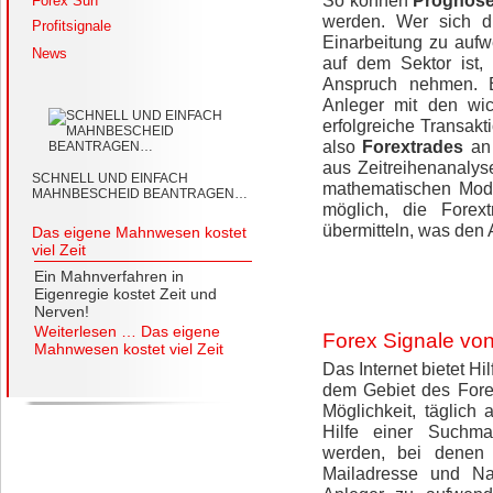
So können
Prognose
Forex Sun
werden. Wer sich di
Profitsignale
Einarbeitung zu aufw
News
auf dem Sektor ist,
Anspruch nehmen. Es
Anleger mit den wi
erfolgreiche Transak
also
Forextrades
an 
aus Zeitreihenanaly
SCHNELL UND EINFACH
mathematischen Mode
MAHNBESCHEID BEANTRAGEN…
möglich, die Fore
übermitteln, was den A
Das eigene Mahnwesen kostet
viel Zeit
Ein Mahnverfahren in
Eigenregie kostet Zeit und
Nerven!
Weiterlesen …
Das eigene
Forex Signale von
Mahnwesen kostet viel Zeit
Das Internet bietet Hi
dem Gebiet des Forex
Möglichkeit, täglich
Hilfe einer Suchma
werden, bei denen 
Mailadresse und N